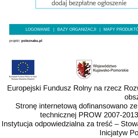
LOGOWANIE
|
BAZY ORGANIZACJI
|
MAPY PRODUKT
projekt:
poleznaku.pl
Europejski Fundusz Rolny na rzecz Roz
obsz
Stronę internetową dofinansowano ze
technicznej PROW 2007-2013,
Instytucja odpowiedzialna za treść – St
Inicjatyw 