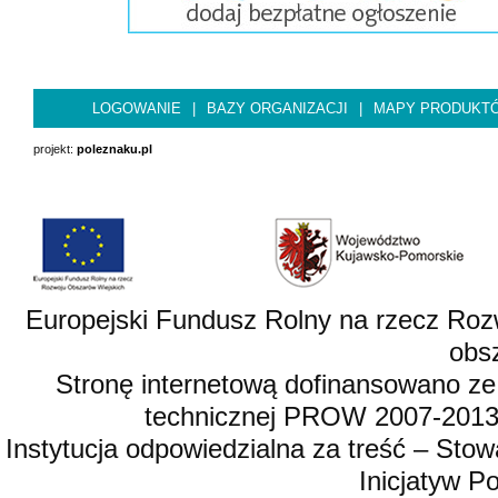
LOGOWANIE
|
BAZY ORGANIZACJI
|
MAPY PRODUKT
projekt:
poleznaku.pl
Europejski Fundusz Rolny na rzecz Roz
obsz
Stronę internetową dofinansowano ze
technicznej PROW 2007-2013,
Instytucja odpowiedzialna za treść – St
Inicjatyw 