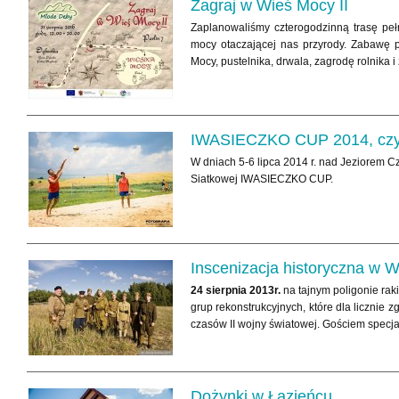
Zagraj w Wieś Mocy II
Zaplanowaliśmy czterogodzinną trasę pełn
mocy otaczającej nas przyrody. Zabawę p
Mocy, pustelnika, drwala, zagrodę rolnika 
IWASIECZKO CUP 2014, czyli 
W dniach 5-6 lipca 2014 r. nad Jeziorem C
Siatkowej IWASIECZKO CUP.
Inscenizacja historyczna w W
24 sierpnia 2013r.
na tajnym poligonie rak
grup rekonstrukcyjnych, które dla licznie
czasów II wojny światowej. Gościem specj
Dożynki w Łazieńcu