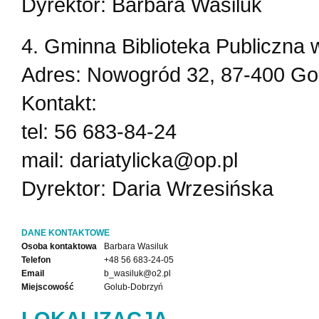
Dyrektor: Barbara Wasiluk
4. Gminna Biblioteka Publiczna
Adres: Nowogród 32, 87-400 Go
Kontakt:
tel: 56 683-84-24
mail: dariatylicka@op.pl
Dyrektor: Daria Wrzesińska
DANE KONTAKTOWE
Osoba kontaktowa
Barbara Wasiluk
Telefon
+48 56 683-24-05
Email
b_wasiluk@o2.pl
Miejscowość
Golub-Dobrzyń
LOKALIZACJA