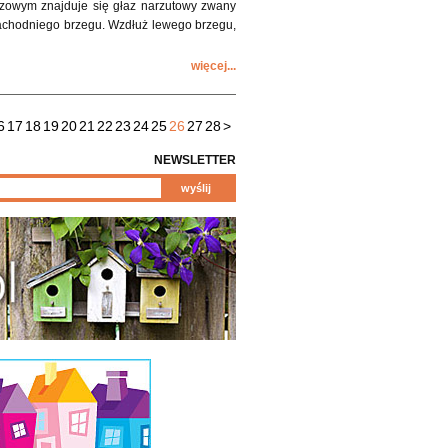
azowym znajduje się głaz narzutowy zwany
 zachodniego brzegu. Wzdłuż lewego brzegu,
więcej...
6
17
18
19
20
21
22
23
24
25
26
27
28
>
NEWSLETTER