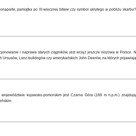
naparte, pamiątka po XI-wiecznej bitwie czy symbol ukrytego w pobliżu skarb
jonowanie i naprawa starych ciągników, jest wciąż jeszcze niszowa w Polsce. N
h Ursusów, Lanz-bulldogów czy amerykańskich John Deerów, na których pojawiają 
województwie kujawsko-pomorskim jest Czarna Góra (189 m n.p.m.) znajdują
eńskim.