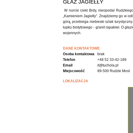
GŁAZ JAGIEŁŁY
W nurcie rzeki Brdy, nieopodal Rudzkieg
„Kamieniem Jagiełły”. Znajdziemy go w odl
górą, przebiega niebieski szlak turystyczny
łupku biotytowego - granit rapakiwi. O gła
wojennych.
DANE KONTAKTOWE
Osoba kontaktowa
brak
Telefon
+48 52 33-42-189
Email
it@tuchola.pl
Miejscowość
89-500 Rudzki Most
LOKALIZACJA