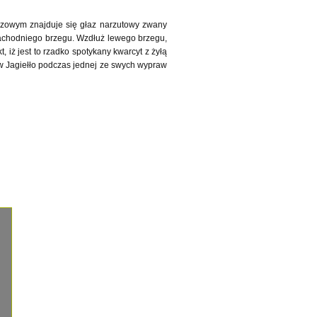
azowym znajduje się głaz narzutowy zwany
 zachodniego brzegu. Wzdłuż lewego brzegu,
, iż jest to rzadko spotykany kwarcyt z żyłą
ław Jagiełło podczas jednej ze swych wypraw