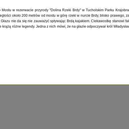
o Mostu w rezerwacie przyrody "Dolina Rzeki Brdy" w Tucholskim Parku Krajobr
egłości około 200 metrów od mostu w górę rzeki w nurcie Brdy, blisko prawego,
. Głazu nie da się nie zauważyć spływając Brdą kajakiem. Ciekawostkę stanowi fakt
zie krążą różne legendy. Jedna z nich mówi, że na głazie odpoczywał król Władys