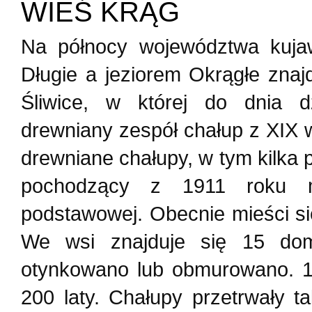
WIEŚ KRĄG
Na północy województwa kuja
Długie a jeziorem Okrągłe znaj
Śliwice, w której do dnia d
drewniany zespół chałup z XIX w
drewniane chałupy, w tym kilka 
pochodzący z 1911 roku m
podstawowej. Obecnie mieści się
We wsi znajduje się 15 dom
otynkowano lub obmurowano. 1
200 laty. Chałupy przetrwały 