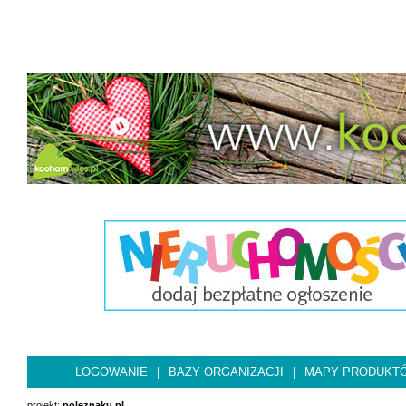
LOGOWANIE
|
BAZY ORGANIZACJI
|
MAPY PRODUKT
projekt:
poleznaku.pl