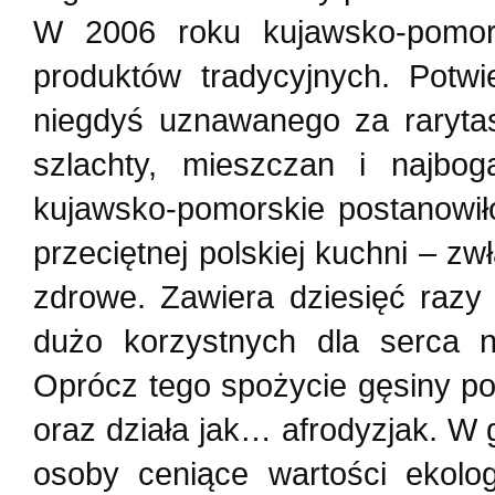
W 2006 roku kujawsko-pomorsk
produktów tradycyjnych. Potw
niegdyś uznawanego za rarytas
szlachty, mieszczan i najbog
kujawsko-pomorskie postanowił
przeciętnej polskiej kuchni – z
zdrowe. Zawiera dziesięć razy 
dużo korzystnych dla serca 
Oprócz tego spożycie gęsiny p
oraz działa jak… afrodyzjak. 
osoby ceniące wartości ekolo