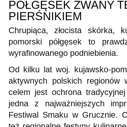
PÓŁGĘSEK ZWANY T
PIERŚNIKIEM
Chrupiąca, złocista skórka,
pomorski półgęsek to prawdz
wyrafinowanego podniebienia.
Od kilku lat woj. kujawsko-pom
aktywnych polskich regionów 
celem jest ochrona tradycyjne
jedna z najważniejszych imp
Festiwal Smaku w Grucznie. C
też regionalne festyny kulinar