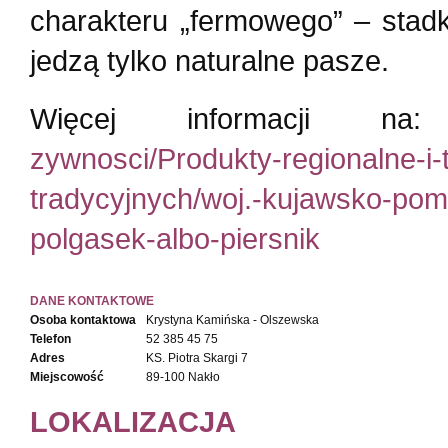
charakteru „fermowego” – stad
jedzą tylko naturalne pasze.
Więcej informacji n
zywnosci/Produkty-regionalne-i-
tradycyjnych/woj.-kujawsko-pom
polgasek-albo-piersnik
DANE KONTAKTOWE
Osoba kontaktowa
Krystyna Kamińska - Olszewska
Telefon
52 385 45 75
Adres
KS. Piotra Skargi 7
Miejscowość
89-100 Nakło
LOKALIZACJA