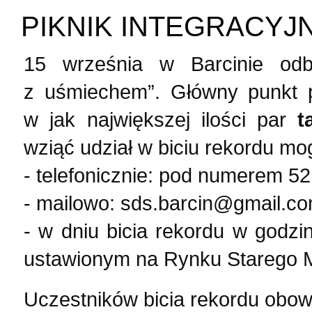
PIKNIK INTEGRACYJ
15 września w Barcinie odbę
z uśmiechem”. Główny punkt p
w jak największej ilości par
t
wziąć udział w biciu rekordu mo
- telefonicznie: pod numerem 5
- mailowo: sds.barcin@gmail.c
- w dniu bicia rekordu w godz
ustawionym na Rynku Starego M
Uczestników bicia rekordu obowi