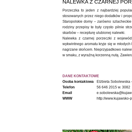
NALEWKA Z CZARNEJ POR
Porzeczka to jeden z najbardziej popul
stosowanych przez niego dodatków i propor
Staropolskie domy – zarówno szlacheckie 
rodziny przepisy te były często pilnie s
skarbów – recepturę ulubionej nalewki.
Nalewka z czarnej porzeczki z wojewódz
wykwintnego aromatu kryje się w młodych l
nagrzane słońcem. Nieprzypadkowo nalewki 
w smaku, z wyraźną korzenną nutą. Zawiera
DANE KONTAKTOWE
Osoba kontaktowa
Elżbieta Sobolewska 
Telefon
56 646 2015 w. 3082
Email
e.sobolewska@kujaws
WWW
http://www.kujawsko-