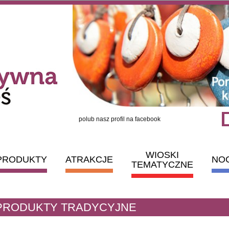
polub nasz profil na facebook
WIOSKI
PRODUKTY
ATRAKCJE
NO
TEMATYCZNE
PRODUKTY TRADYCYJNE