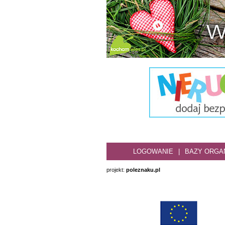
LOGOWANIE
|
BAZY ORGAN
projekt:
poleznaku.pl