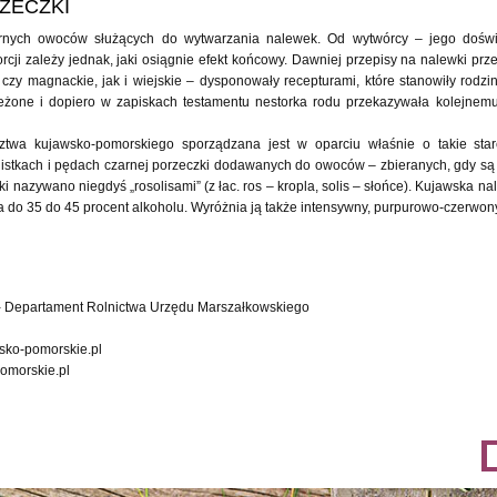
ZECZKI
arnych owoców służących do wytwarzania nalewek. Od wytwórcy – jego doświa
cji zależy jednak, jaki osiągnie efekt końcowy. Dawniej przepisy na nalewki pr
czy magnackie, jak i wiejskie – dysponowały recepturami, które stanowiły rodzi
trzeżone i dopiero w zapiskach testamentu nestorka rodu przekazywała kolejne
twa kujawsko-pomorskiego sporządzana jest w oparciu właśnie o takie stare 
istkach i pędach czarnej porzeczki dodawanych do owoców – zbieranych, gdy są już
nazywano niegdyś „rosolisami” (z łac. ros – kropla, solis – słońce). Kujawska 
 do 35 do 45 procent alkoholu. Wyróżnia ją także intensywny, purpurowo-czerwony
- Departament Rolnictwa Urzędu Marszałkowskiego
ko-pomorskie.pl
pomorskie.pl