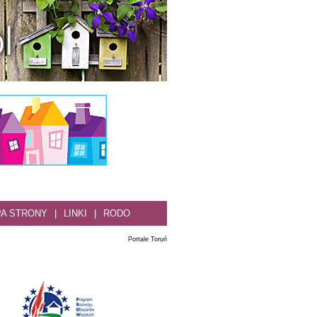
A STRONY
|
LINKI
|
RODO
Portale Toruń