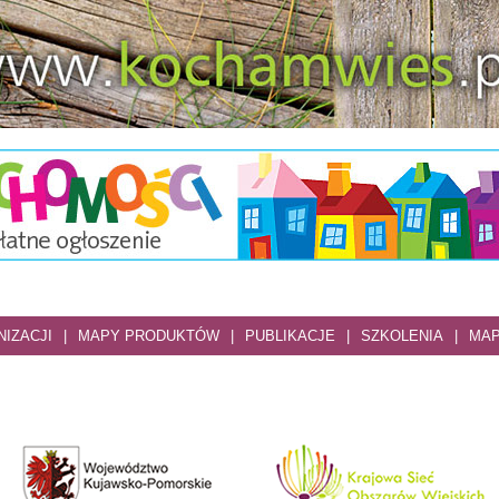
IZACJI
|
MAPY PRODUKTÓW
|
PUBLIKACJE
|
SZKOLENIA
|
MAP