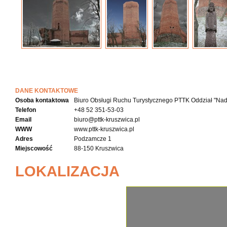
DANE KONTAKTOWE
Osoba kontaktowa
Biuro Obsługi Ruchu Turystycznego PTTK Oddział "Nad
Telefon
+48 52 351-53-03
Email
biuro@pttk-kruszwica.pl
WWW
www.pttk-kruszwica.pl
Adres
Podzamcze 1
Miejscowość
88-150 Kruszwica
LOKALIZACJA