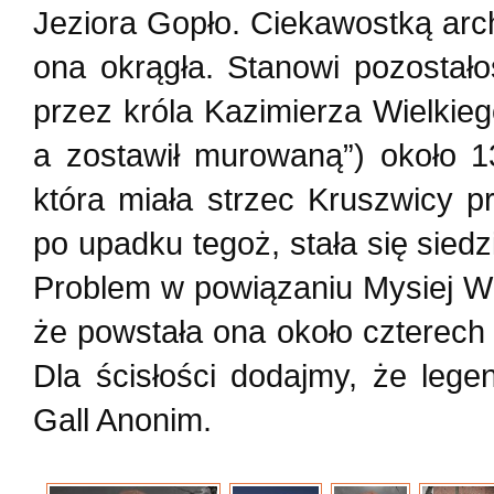
Jeziora Gopło. Ciekawostką archi
ona okrągła. Stanowi pozosta
przez króla Kazimierza Wielkieg
a zostawił murowaną”) około 1
która miała strzec Kruszwicy 
po upadku tegoż, stała się siedzi
Problem w powiązaniu Mysiej Wie
że powstała ona około czterec
Dla ścisłości dodajmy, że legen
Gall Anonim.