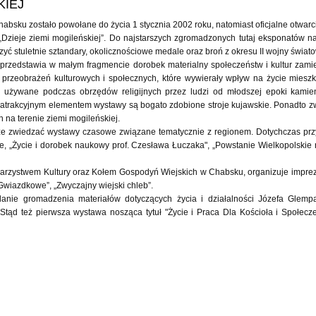
KIEJ
absku zostało powołane do życia 1 stycznia 2002 roku, natomiast oficjalne otwarc
„Dzieje ziemi mogileńskiej”. Do najstarszych zgromadzonych tutaj eksponatów n
ć stuletnie sztandary, okolicznościowe medale oraz broń z okresu II wojny świato
” przedstawia w małym fragmencie dorobek materialny społeczeństw i kultur zam
rzeobrażeń kulturowych i społecznych, które wywierały wpływ na życie mieszk
y używane podczas obrzędów religijnych przez ludzi od młodszej epoki kamie
 atrakcyjnym elementem wystawy są bogato zdobione stroje kujawskie. Ponadto 
 na terenie ziemi mogileńskiej.
 zwiedzać wystawy czasowe związane tematycznie z regionem. Dotychczas przy
, „Życie i dorobek naukowy prof. Czesława Łuczaka", „Powstanie Wielkopolskie n
rzystwem Kultury oraz Kołem Gospodyń Wiejskich w Chabsku, organizuje imprezy
 Gwiazdkowe”, „Zwyczajny wiejski chleb”.
nie gromadzenia materiałów dotyczących życia i działalności Józefa Glempa
tąd też pierwsza wystawa nosząca tytuł "Życie i Praca Dla Kościoła i Społec