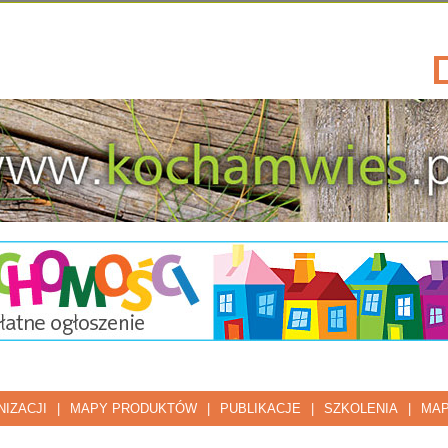
IZACJI
|
MAPY PRODUKTÓW
|
PUBLIKACJE
|
SZKOLENIA
|
MAP