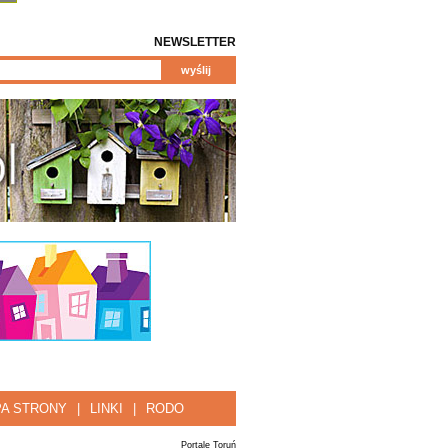
NEWSLETTER
A STRONY
|
LINKI
|
RODO
Portale Toruń