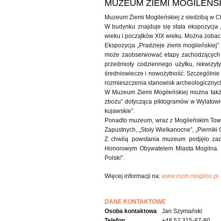
MUZEUM ZIEMI MOGILEŃS
Muzeum Ziemi Mogileńskiej z siedzibą w Ch
W budynku znajduje się stała ekspozycja 
wieku i początków XIX wieku. Można zobaczy
Ekspozycja „Pradzieje ziemi mogileńskiej
może zaobserwować etapy zachodzących p
przedmioty codziennego użytku, rekwizyt
średniowiecze i nowożytność. Szczególnie
rozmieszczenia stanowisk archeologicznych
W Muzeum Ziemi Mogileńskiej można także
zbożu” dotycząca piktogramów w Wylatowie
kujawskie”.
Ponadto muzeum, wraz z Mogileńskim Towa
Zapustnych, „Stoły Wielkanocne”, „Pierniki
Z chwilą powstania muzeum podjęło zada
Honorowym Obywatelem Miasta Mogilna. S
Polski".
Więcej informacji na:
www.mzm.mogilno.pl
DANE KONTAKTOWE
Osoba kontaktowa
Jan Szymański
Telefon
+48 52 315-87-80