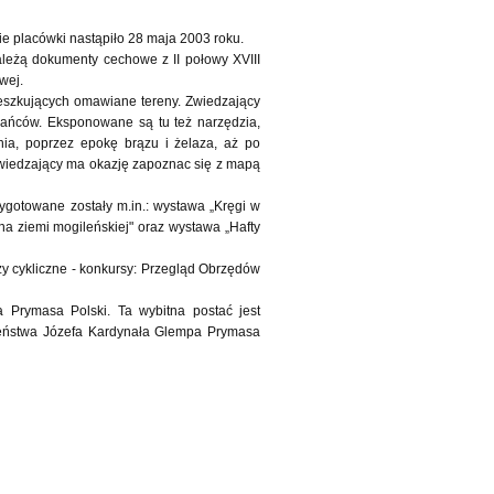
ie placówki nastąpiło 28 maja 2003 roku.
ależą dokumenty cechowe z II połowy XVIII
wej.
ieszkujących omawiane tereny. Zwiedzający
ańców. Eksponowane są tu też narzędzia,
nia, poprzez epokę brązu i żelaza, aż po
zwiedzający ma okazję zapoznac się z mapą
gotowane zostały m.in.: wystawa „Kręgi w
a ziemi mogileńskiej" oraz wystawa „Hafty
 cykliczne - konkursy: Przegląd Obrzędów
 Prymasa Polski. Ta wybitna postać jest
zeństwa Józefa Kardynała Glempa Prymasa