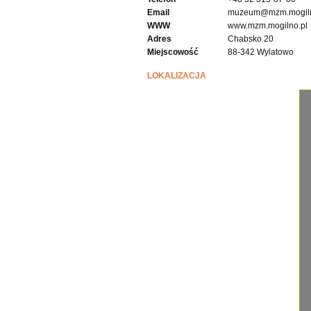
Email
muzeum@mzm.mogiln
WWW
www.mzm.mogilno.pl
Adres
Chabsko 20
Miejscowość
88-342 Wylatowo
LOKALIZACJA