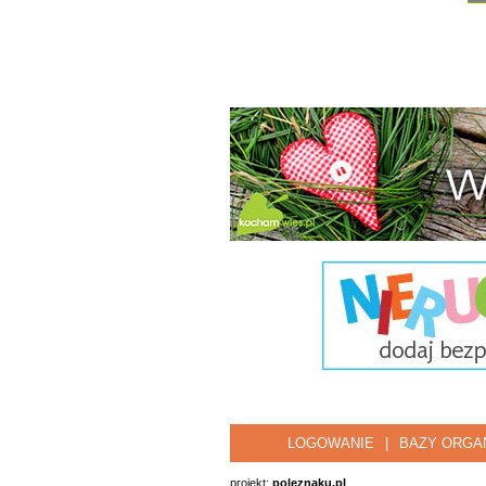
LOGOWANIE
|
BAZY ORGAN
projekt:
poleznaku.pl