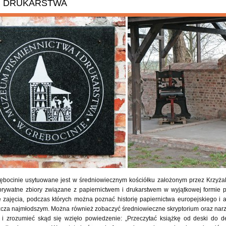
I DRUKARSTWA
ębocinie usytuowane jest w średniowiecznym kościółku założonym przez Krzyż
rywatne zbiory związane z papiernictwem i drukarstwem w wyjątkowej formie pr
zajęcia, podczas których można poznać historię papiernictwa europejskiego i 
zcza najmłodszym. Można również zobaczyć średniowieczne skryptorium oraz narzęd
i zrozumieć skąd się wzięło powiedzenie: „Przeczytać książkę od deski do de