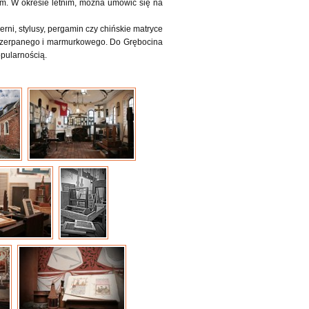
m. W okresie letnim, można umówić się na
rni, stylusy, pergamin czy chińskie matryce
 czerpanego i marmurkowego. Do Grębocina
pularnością.