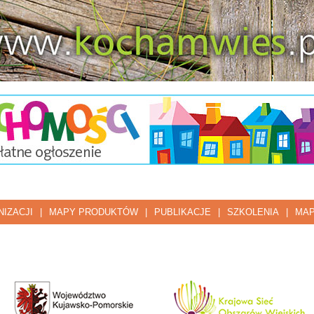
IZACJI
|
MAPY PRODUKTÓW
|
PUBLIKACJE
|
SZKOLENIA
|
MAP