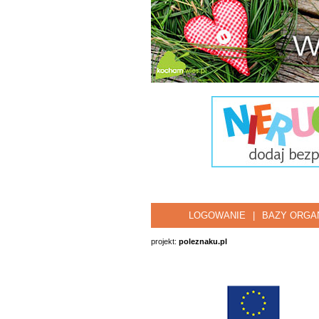
LOGOWANIE
|
BAZY ORGAN
projekt:
poleznaku.pl