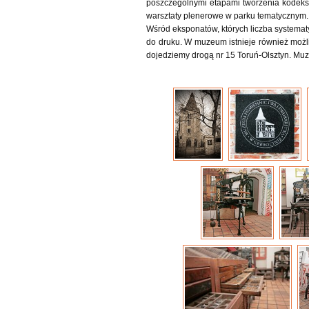
poszczególnymi etapami tworzenia kodeks
warsztaty plenerowe w parku tematycznym.
Wśród eksponatów, których liczba systematy
do druku. W muzeum istnieje również moż
dojedziemy drogą nr 15 Toruń-Olsztyn. Muz