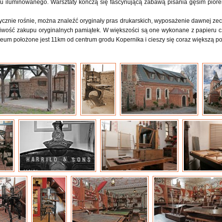
u iluminowanego. Warsztaty kończą się fascynującą zabawą pisania gęsim pióre
cznie rośnie, można znaleźć oryginały pras drukarskich, wyposażenie dawnej zece
liwość zakupu oryginalnych pamiątek. W większości są one wykonane z papieru
eum położone jest 11km od centrum grodu Kopernika i cieszy się coraz większą po