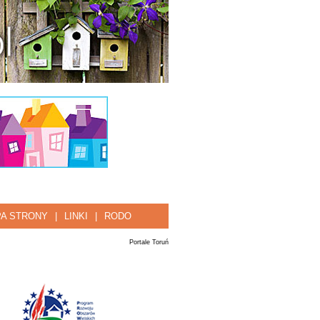
A STRONY
|
LINKI
|
RODO
Portale Toruń