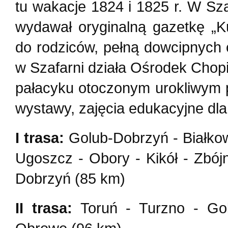
tu wakacje 1824 i 1825 r. W Sz
wydawał oryginalną gazetkę „Kur
do rodziców, pełną dowcipnych
w Szafarni działa Ośrodek Cho
pałacyku otoczonym urokliwym 
wystawy, zajęcia edukacyjne dla 
I trasa:
Golub-Dobrzyń - Białkow
Ugoszcz - Obory - Kikół - Zbój
Dobrzyń (85 km)
II trasa:
Toruń - Turzno - Gol