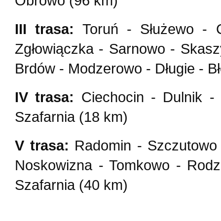
Obrowo (96 km)
III trasa:
Toruń - Służewo - C
Zgłowiączka - Sarnowo - Skaszy
Brdów - Modzerowo - Długie - B
IV trasa:
Ciechocin - Dulnik -
Szafarnia (18 km)
V trasa:
Radomin - Szczutowo -
Noskowizna - Tomkowo - Rodzo
Szafarnia (40 km)