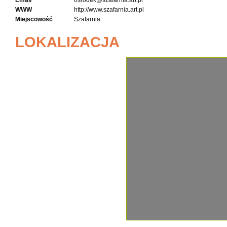
Email
osrodek@szafarnia.art.pl
WWW
http://www.szafarnia.art.pl
Miejscowość
Szafarnia
LOKALIZACJA