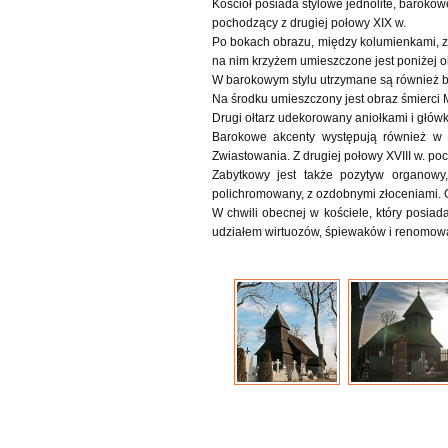
Kościół posiada stylowe jednolite, barokow
pochodzący z drugiej połowy XIX w.
Po bokach obrazu, między kolumienkami, zn
na nim krzyżem umieszczone jest poniżej o
W barokowym stylu utrzymane są również boc
Na środku umieszczony jest obraz śmierci M
Drugi ołtarz udekorowany aniołkami i główk
Barokowe akcenty występują również w o
Zwiastowania. Z drugiej połowy XVIII w. p
Zabytkowy jest także pozytyw organowy
polichromowany, z ozdobnymi złoceniami. 
W chwili obecnej w kościele, który posiad
udziałem wirtuozów, śpiewaków i renomow