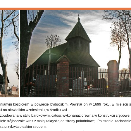
wnianym kościołem w powiecie bydgoskim. Powstał on w 1699 roku, w miejscu śr
t na niewielkim wzniesieniu, w środku wsi.
ła zbudowana w stylu barokowym, całość wykonanaz drewna w konstrukcji zrębowej
ięte trójbocznie wraz z małą zakrystią od strony południowej. Po stronie zachodni
ra przykryta płaskim stropem.