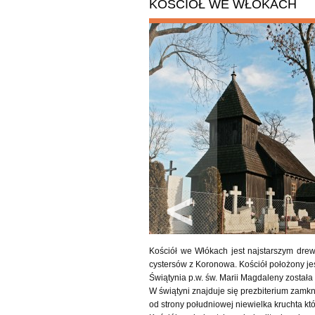
KOŚCIÓŁ WE WŁÓKACH
Kościół we Włókach jest najstarszym dre
cystersów z Koronowa. Kościół położony jes
Świątynia p.w. św. Marii Magdaleny zosta
W świątyni znajduje się prezbiterium zamkn
od strony południowej niewielka kruchta któ