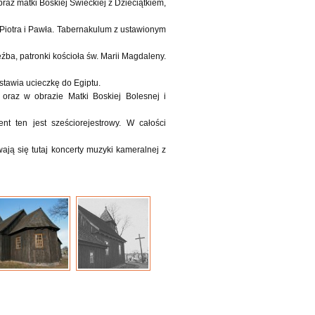
raz matki Boskiej Świeckiej z Dzieciątkiem,
 Piotra i Pawła. Tabernakulum z ustawionym
źba, patronki kościoła św. Marii Magdaleny.
stawia ucieczkę do Egiptu.
oraz w obrazie Matki Boskiej Bolesnej i
 ten jest sześciorejestrowy. W całości
ają się tutaj koncerty muzyki kameralnej z