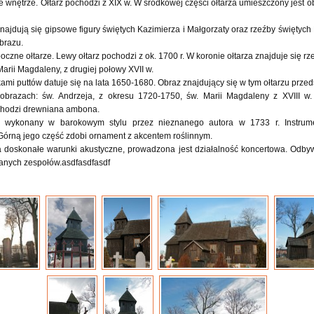
e wnętrze. Ołtarz pochodzi z XIX w. W środkowej części ołtarza umieszczony jest ob
ajdują się gipsowe figury świętych Kazimierza i Małgorzaty oraz rzeźby świętych
brazu.
zne ołtarze. Lewy ołtarz pochodzi z ok. 1700 r. W koronie ołtarza znajduje się rze
arii Magdaleny, z drugiej połowy XVII w.
ami puttów datuje się na lata 1650-1680. Obraz znajdujący się w tym ołtarzu przed
brazach: św. Andrzeja, z okresu 1720-1750, św. Marii Magdaleny z XVIII w. 
ochodzi drewniana ambona.
, wykonany w barokowym stylu przez nieznanego autora w 1733 r. Instrument
Górną jego część zdobi ornament z akcentem roślinnym.
a doskonałe warunki akustyczne, prowadzona jest działalność koncertowa. Odbyw
anych zespołów.asdfasdfasdf