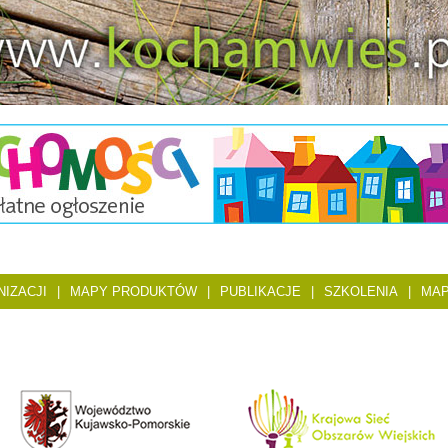
IZACJI
|
MAPY PRODUKTÓW
|
PUBLIKACJE
|
SZKOLENIA
|
MAP