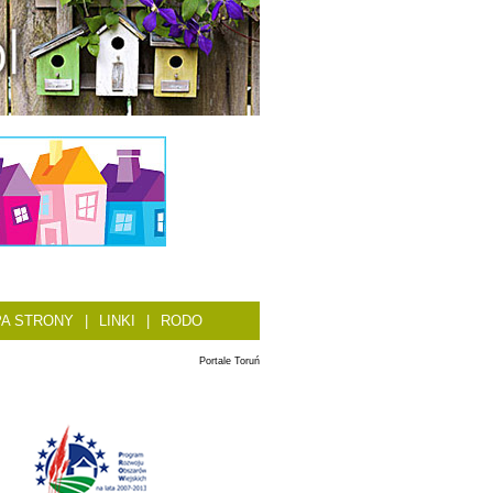
A STRONY
|
LINKI
|
RODO
Portale Toruń