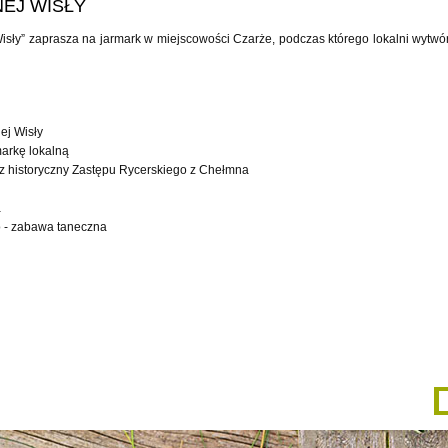
EJ WISŁY
isły” zaprasza na jarmark w miejscowości Czarże, podczas którego lokalni wytwó
ej Wisły
arkę lokalną
z historyczny Zastępu Rycerskiego z Chełmna
a
o - zabawa taneczna