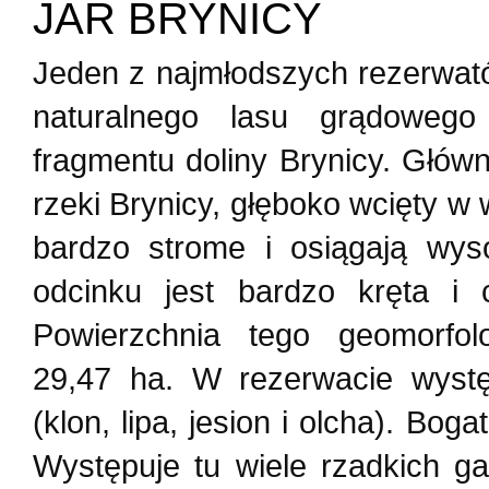
JAR BRYNICY
Jeden z najmłodszych rezerwat
naturalnego lasu grądowego 
fragmentu doliny Brynicy. Głó
rzeki Brynicy, głęboko wcięty 
bardzo strome i osiągają wy
odcinku jest bardzo kręta i 
Powierzchnia tego geomorfol
29,47 ha. W rezerwacie występ
(klon, lipa, jesion i olcha). Bo
Występuje tu wiele rzadkich g