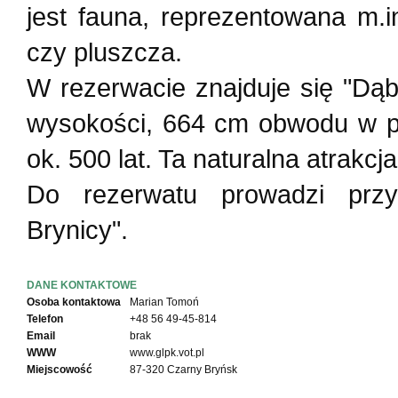
jest fauna, reprezentowana m.
czy pluszcza.
W rezerwacie znajduje się "Dąb
wysokości, 664 cm obwodu w pie
ok. 500 lat. Ta naturalna atrakc
Do rezerwatu prowadzi przy
Brynicy".
DANE KONTAKTOWE
Osoba kontaktowa
Marian Tomoń
Telefon
+48 56 49-45-814
Email
brak
WWW
www.glpk.vot.pl
Miejscowość
87-320 Czarny Bryńsk