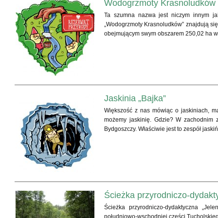
Wodogrzmoty Krasnoludków
Ta szumna nazwa jest niczym innym jak
„Wodogrzmoty Krasnoludków” znajdują się w
obejmującym swym obszarem 250,02 ha w Na
Jaskinia „Bajka”
Większość z nas mówiąc o jaskiniach, ma 
możemy jaskinię. Gdzie? W zachodnim z
Bydgoszczy. Właściwie jest to zespół jaskiń.
Ścieżka przyrodniczo-dydakt
Ścieżka przyrodniczo-dydaktyczna „Je
południowo-wschodniej części Tucholskieg