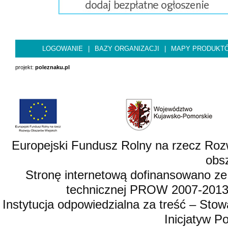
LOGOWANIE
|
BAZY ORGANIZACJI
|
MAPY PRODUKT
projekt:
poleznaku.pl
Europejski Fundusz Rolny na rzecz Roz
obsz
Stronę internetową dofinansowano ze
technicznej PROW 2007-2013,
Instytucja odpowiedzialna za treść – St
Inicjatyw 