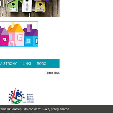
A STRONY
|
LINKI
|
RODO
Portale Toruń
ania lub dostępu do cookie w Twojej przeglądarce
skie
j Sieci Obszarów Wiejskich