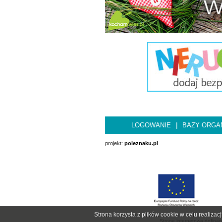
LOGOWANIE
|
BAZY ORGAN
projekt:
poleznaku.pl
Strona korzysta z plików cookie w celu realizac
Eur
Stronę internetową dofina