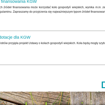
a finansowania KGW
ich źródeł finansowania może korzystać koło gospodyń wiejskich, wynika m.in. ze
egulaminu. Zapraszamy do przyjrzenia się najważniejszym typom źródeł finansowa
dotacje dla KGW
strów przyjęła projekt Ustawy o kołach gospodyń wiejskich. Koła będą mogły szybko