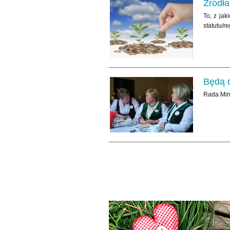
Źródł
To, z jak
statutu/r
Będą 
Rada Mini