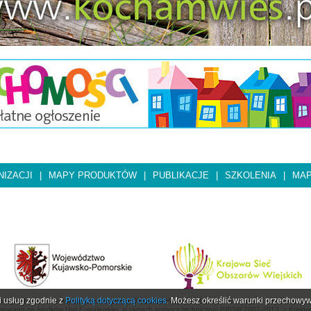
IZACJI
|
MAPY PRODUKTÓW
|
PUBLIKACJE
|
SZKOLENIA
|
MAP
ji usług zgodnie z
Polityką dotyczącą cookies
. Możesz określić warunki przechowyw
opejski Fundusz Rolny na rzecz Rozwoju Obszarów Wiejskich: Europa inwestująca w obszary wiej
nsowano ze środków Unii Europejskiej, w ramach pomocy technicznej PROW 2007-2013, z Krajowe