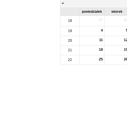
<
poniedziałek
wtorek
27
2
18
4
19
11
1
20
18
1
21
25
2
22