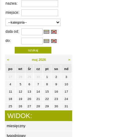
nazwa:
miejsce:
data od:
do:
<
maj 2026
>
po
wt
śr
cz
pt
so
nd
27
28
29
30
1
2
3
4
5
6
7
8
9
10
11
12
13
14
15
16
17
18
19
20
21
22
23
24
25
26
27
28
29
30
31
WIDOK:
miesięczny
tygodniowy