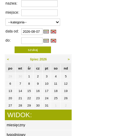
nazwa:
miejsce:
data od:
do:
<
lipiec 2026
>
po
wt
śr
cz
pt
so
nd
29
30
1
2
3
4
5
6
7
8
9
10
11
12
13
14
15
16
17
18
19
20
21
22
23
24
25
26
27
28
29
30
31
1
2
WIDOK:
miesięczny
tygodniowy