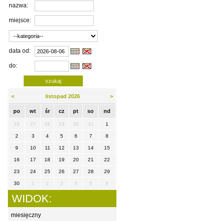
nazwa:
miejsce:
data od:
do:
<
listopad 2026
>
po
wt
śr
cz
pt
so
nd
26
27
28
29
30
31
1
2
3
4
5
6
7
8
9
10
11
12
13
14
15
16
17
18
19
20
21
22
23
24
25
26
27
28
29
30
1
2
3
4
5
6
WIDOK:
miesięczny