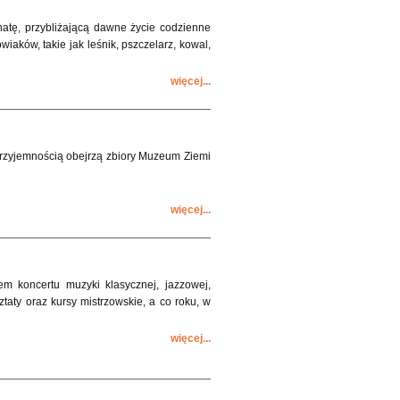
tę, przybliżającą dawne życie codzienne
ków, takie jak leśnik, pszczelarz, kowal,
więcej...
z przyjemnością obejrzą zbiory Muzeum Ziemi
więcej...
m koncertu muzyki klasycznej, jazzowej,
taty oraz kursy mistrzowskie, a co roku, w
więcej...