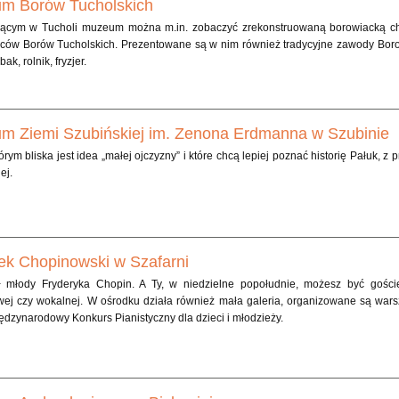
m Borów Tucholskich
jącym w Tucholi muzeum można m.in. zobaczyć zrekonstruowaną borowiacką cha
ców Borów Tucholskich. Prezentowane są w nim również tradycyjne zawody Borowia
bak, rolnik, fryzjer.
m Ziemi Szubińskiej im. Zenona Erdmanna w Szubinie
órym bliska jest idea „małej ojczyzny” i które chcą lepiej poznać historię Pałuk, 
ej.
ek Chopinowski w Szafarni
 młody Fryderyka Chopin. A Ty, w niedzielne popołudnie, możesz być goście
ej czy wokalnej. W ośrodku działa również mała galeria, organizowane są warsz
ędzynarodowy Konkurs Pianistyczny dla dzieci i młodzieży.