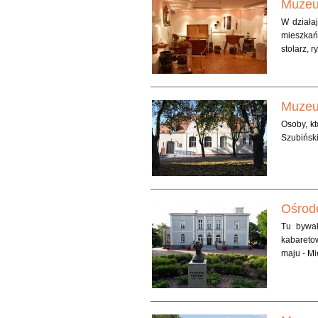
Muzeu
W działa
mieszkań
stolarz, ry
Muzeu
Osoby, kt
Szubiński
Ośrod
Tu bywał
kabaretow
maju - Mi