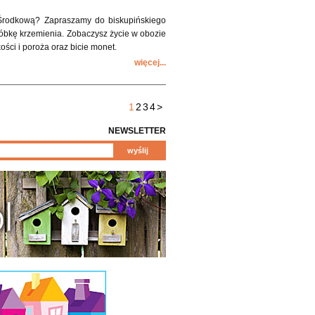
 Środkową? Zapraszamy do biskupińskiego
bróbkę krzemienia. Zobaczysz życie w obozie
ści i poroża oraz bicie monet.
więcej...
1
2
3
4
>
NEWSLETTER