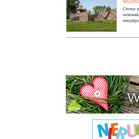
Muzeu
Chcesz p
rezerwatu
mezolityc