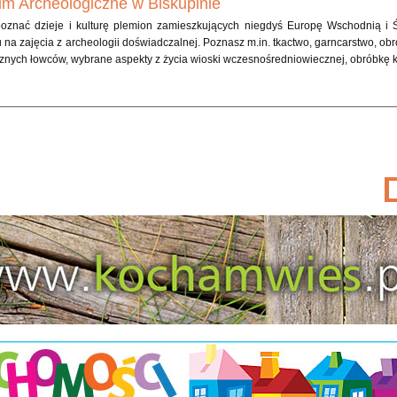
m Archeologiczne w Biskupinie
oznać dzieje i kulturę plemion zamieszkujących niegdyś Europę Wschodnią i
 na zajęcia z archeologii doświadczalnej. Poznasz m.in. tkactwo, garncarstwo, o
znych łowców, wybrane aspekty z życia wioski wczesnośredniowiecznej, obróbkę ko