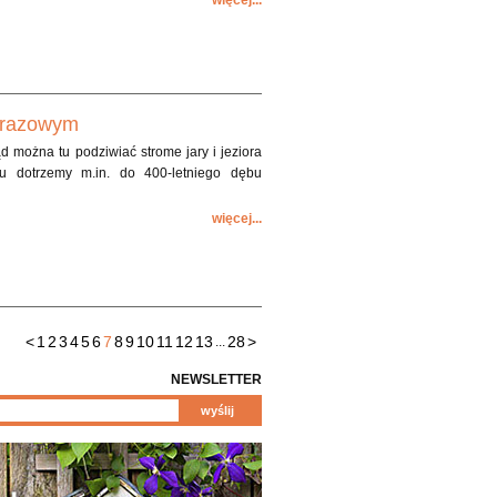
więcej...
obrazowym
 można tu podziwiać strome jary i jeziora
u dotrzemy m.in. do 400-letniego dębu
więcej...
<
1
2
3
4
5
6
7
8
9
10
11
12
13
28
>
...
NEWSLETTER