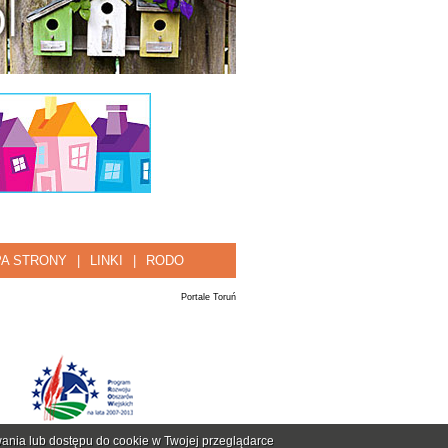
A STRONY
|
LINKI
|
RODO
Portale Toruń
ania lub dostępu do cookie w Twojej przeglądarce
skie