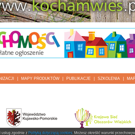
IZACJI
|
MAPY PRODUKTÓW
|
PUBLIKACJE
|
SZKOLENIA
|
MAP
ji usług zgodnie z
Polityką dotyczącą cookies
. Możesz określić warunki przechowyw
opejski Fundusz Rolny na rzecz Rozwoju Obszarów Wiejskich: Europa inwestująca w obszary wiej