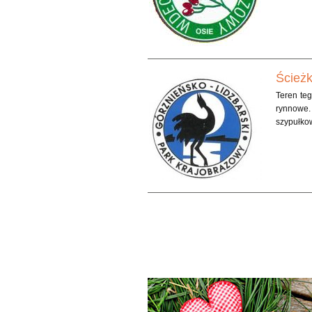
Ścieżk
Teren te
rynnowe.
szypułko