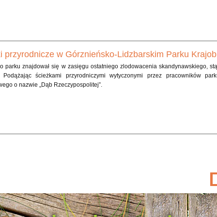
i przyrodnicze w Górznieńsko-Lidzbarskim Parku Kraj
go parku znajdował się w zasięgu ostatniego zlodowacenia skandynawskiego, stąd
 Podążając ścieżkami przyrodniczymi wytyczonymi przez pracowników park
wego o nazwie „Dąb Rzeczypospolitej”.