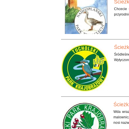
Ścieżk
Chcecie 
przyrodni
Ścieżk
Śródleśne
Wytyczono
Ścieżk
Wda wraz
malownicz
nosi nazw