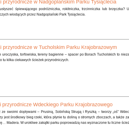
i przyrodnicze w Nadgoplańskim Parku Tysiąclecia
usłyszeć śpiewającego podróżniczka, rokitniczka, trzcinniczka lub brzęczka?
czych wiodących przez Nadgoplański Park Tysiąclecia.
i przyrodnicze w Tucholskim Parku Krajobrazowym
 uroczyska, torfowiska, tereny bagienne – spacer po Borach Tucholskich to nie
 tu kilka ciekawych ścieżek przyrodniczych.
i przyrodnicze Wdeckiego Parku Krajobrazowego
 ze swoimi dopływami – Prusiną, Sobińską Strugą i Ryszką – tworzy „oś” Wde
y jest środkowy bieg rzeki, która płynie tu doliną o stromych zboczach, a także 
ę… Madera. W urokliwe zakątki parku poprowadzą nas wyznaczone tu liczne ścież