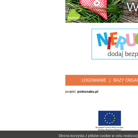
LOGOWANIE
|
BAZY ORGAN
projekt:
poleznaku.pl
Strona korzysta z plików cookie w celu realizac
Eur