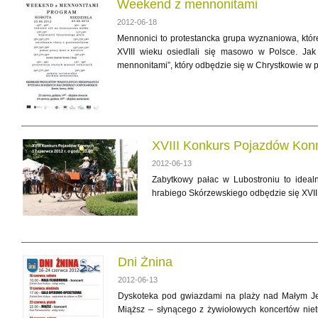
Weekend z mennonitami
2012-06-18
Mennonici to protestancka grupa wyznaniowa, które
XVIII wieku osiedlali się masowo w Polsce. Jak
mennonitami”, który odbędzie się w Chrystkowie w 
XVIII Konkurs Pojazdów Kon
2012-06-13
Zabytkowy pałac w Lubostroniu to ideal
hrabiego Skórzewskiego odbędzie się XVI
Dni Żnina
2012-06-13
Dyskoteka pod gwiazdami na plaży nad Małym Jezi
Miąższ – słynącego z żywiołowych koncertów nietu