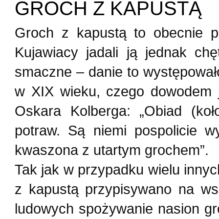
GROCH Z KAPUSTĄ
Groch z kapustą to obecnie p
Kujawiacy jadali ją jednak ch
smaczne – danie to występował
w XIX wieku, czego dowodem je
Oskara Kolberga: „Obiad (koł
potraw. Są niemi pospolicie w
kwaszona z utartym grochem”.
Tak jak w przypadku wielu innyc
z kapustą przypisywano na ws
ludowych spożywanie nasion gro