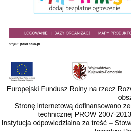
LOGOWANIE
|
BAZY ORGANIZACJI
|
MAPY PRODUKT
projekt:
poleznaku.pl
Europejski Fundusz Rolny na rzecz Roz
obsz
Stronę internetową dofinansowano ze
technicznej PROW 2007-2013,
Instytucja odpowiedzialna za treść – St