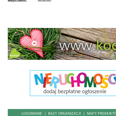
Miejscowość
Minikowo
LOGOWANIE
|
BAZY ORGANIZACJI
|
MAPY PRODUKT