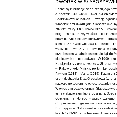
DWOREK W SŁABOSZEWK
Różne są informacje co do czasu jego pows
o początku XX wieku. Dwór był obiektem
Podtrzymywał on balkon. Elewację ogrodową
Właścicielami dworu, jak i Słaboszewka, by
Zdziechowscy. Po opuszczenie Słaboszewka
niego majątku. Nowy właściciel chciał za
nowy budynek niezbyt dorównywał pierwow
kilka rodzin z województwa lubelskiego. La
władz doprowadziły do powstania w budyn
przeniesiona w latach osiemdziesiąt do 
okolicznych gospodarstwach. W 1999 roku s
Najpiękniejszy okres dworku w Słaboszewku 
w Rakowie koło Mińska, po tym jak doszło 
Pawłem (1914) i Marią (1915). Kazimierz Z
talent dostrzegła Eliza Orzeszkowa (w jej 
nazwała go „ogromnie obiecującą zdolności
W okresie międzywojennym Słaboszewko było
tu na wakacje sami lub z rodzinami. Goście
Gościem, na którego występy czekano, 
Chopinowskiego grywał na pianinie marki „
Do majątku w Słaboszewku przyjeżdżał ta
latach 1919-32 był profesorem Uniwersytetu