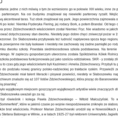
U
tania: jedne z nich mówią o tym że wzniesiono go w połowie XIX wieku, inne że 
 parterowym. Na osi budynku znajdował się niewielki parterowy ryzalit. Wejś
 akcentował taras. Tuż obok znajdował się park. Jego powierzchnia zajmowała ok
li po kolei: Niemka Fryderyka Fiering, jej rodacy Bork, a potem Brandal. Od tego o
 przez Zdziechowskich właścicielem został Niemiec Fryc. Nie wiadomo w jakich 
chować dotychczasowy stan dworku. Niestety jego dobre chęci zniweczył pożar w 
zorowi. Do Słaboszewka przybywała też ludność napływowa spoza tego regionu
ta powojenne nie były łaskawe i niestety nie zachowały się żadne pamiątki po ro
ku dworku szkoły. Powstała siedmioosobowa szkoła podstawowa. Na terenie dzia
Mokrego. W zapleczu gospodarczym utworzona została Spółdzielnia Kółek Rolni
zkoła podstawowa funkcjonowała już jako sześciu-oddziałowa. SKR - y zostały zl
to czas gdy jego właścicielami byli Kazimierz i Amelia Zdziechowscy. Przybyli tu
do podziału nowej granicy polsko-radzieckiej po traktacie ryskim. Przywieźli z
dziechowski miał talent literacki i pisywał powieści, niestety w Słaboszewku na
archiwum znalazło się aż 107 listów Zdziechowskiego), która pisząc do Baranowsk
ą pisarską”.
 wyjątkowym miejscem goszczącym wyjątkowych artystów wiele znaczących dla pol
 Słaboszewka uważali go za raj.
był rówieśnik i kolega Pawła Zdziechowskiego – Witold Małcużyński. To 
Sommerfeld”, które w jakimś czasie po wojnie niespodziewanie zniknęło ze słabo
kże brat właściciela. Profesor Marian Zdziechowski urodził się w Nowosiółkac
 Stefana Batorego w Wilnie, a w latach 1925-27 był rektorem Uniwersytetu Jagiell