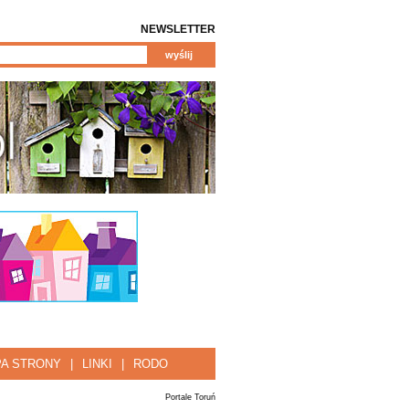
NEWSLETTER
A STRONY
|
LINKI
|
RODO
Portale Toruń