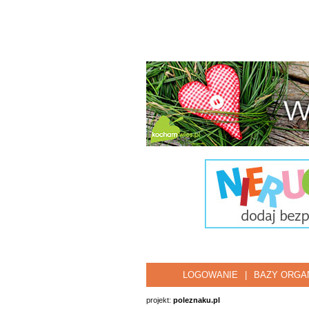
LOGOWANIE
|
BAZY ORGAN
projekt:
poleznaku.pl