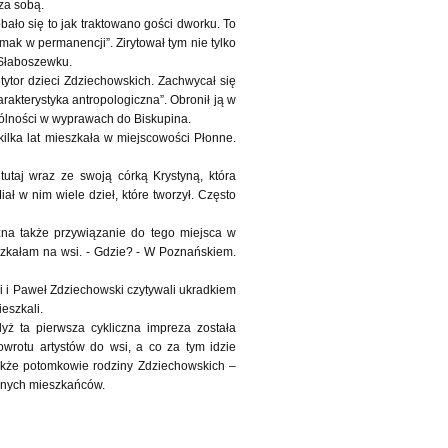
za sobą.
bało się to jak traktowano gości dworku. To
smak w permanencji”. Zirytował tym nie tylko
 Słaboszewku.
ytor dzieci Zdziechowskich. Zachwycał się
akterystyka antropologiczna”. Obronił ją w
gólności w wyprawach do Biskupina.
ilka lat mieszkała w miejscowości Płonne.
utaj wraz ze swoją córką Krystyną, która
ł w nim wiele dzieł, które tworzył. Często
na także przywiązanie do tego miejsca w
eszkałam na wsi. - Gdzie? - W Poznańskiem.
ki i Paweł Zdziechowski czytywali ukradkiem
ieszkali.
yż ta pierwsza cykliczna impreza została
rotu artystów do wsi, a co za tym idzie
także potomkowie rodziny Zdziechowskich –
cznych mieszkańców.