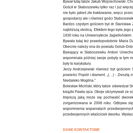
Bywał tutaj także Jakub Wojciechowski. Ch
Gościł w Słaboszewku tylko raz i już więce
nie było jakieś złe traktowanie, wręcz prze
gospodarzy ale i również gości Słaboszewka
Bardzo częstym gościem był dr Stanisław 
najbliższą okolicą. Efektem tego była jeg
1930 roku na Uniwersytecie Jagiellońskim.
Bywała tutaj też prawdopodobnie Maria Dą
Obecnie należy ona do powiatu Golub-Dobr
Bywający w Słaboszewku Antoni Uniechows
wspominała później swoje pobyty w tym mie
były to karykatury.
Jerzy Andrzejewski również był gościem
powieści Popiół i diament: „(…) - Zresztą
Niedaleko Mogilna.”
Bolesław Miciński, który także odwiedzał S
książki Pawła ojca. Oboje utrzymywali ze sob
Imprezą jaką może się pochwalić dworek 
zorganizowana w 2008 roku. Odbywa się 
wspomnienia wspaniałych przedwojennych c
przedwojennych właścicieli dworku. Wydarze
DANE KONTAKTOWE