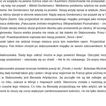
oć ze względu na pewne różnice zdań on i Kazimierz Zdziechowski nie przepadali 
j się tutaj nie pojawił – Witold Gombrowicz. Wielkiemu polskiemu artyście nie podo
ciwnie. Ale Gombrowicz był artystą na przekór. Swoją wizytę opisał w artykule „Nie
, którzy stanęli w obronie właścicieli. Nigdy więcej Gombrowicz nie pojawił się w
Żejmo-Żejmis. Gdy przyjeżdżał do słaboszewskiego majątku pomagał jako korepet
o praca doktorska „Pałuczanie żnińsko-mogileńscy (Województwo Poznańskie) – char
 Dzięki swojej wiedzy służył gościom dworku jako przewodnik po okolicy. W szcze
browska. Nasza wielka pisarka nie miała aż tak daleko do Słaboszewka. Przez k
zyń. Prawdopodobnie napisała tam swoją powieść „Noce i dnie”.
ki latem nie widział innego miejsca poza tym maleńkim rajem. Przyjeżdżał t
jscu. Pan Antoni chodził po słaboszewskim majątku ze swoim szkicownikiem. Mia
 Słaboszewka. Ślady tego odkryć można w jego powieści Miazga. Odczytać moż
 mogę powiedzieć – odezwała się po chwili. – Ale to nic ciekawego. Do wojny mi
łaboszewko pisywał recenzje tomików poezji do „Prosto z mostu”. Bolesław Micińs
ą stały kontakt także gdy i jeden i drugi wraz wyjechali do Francji gdzie później m
w Słaboszewku jest Biesiada Artystyczna. Jej początki nie są tak odległe, gd
co roku, zawsze w którąś z majowych sobót. Stworzona została z nadzieją pow
zasów tego miejsca. Co roku na Biesiadę przyjeżdżają nie tylko artyści, ale 
nie to cieszy się coraz większym zainteresowaniem ludności, i to nie tylko okoli