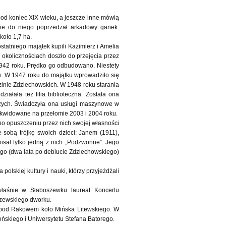
pod koniec XIX wieku, a jeszcze inne mówią
cie do niego poprzedzał arkadowy ganek.
oło 1,7 ha.
statniego majątek kupili Kazimierz i Amelia
okolicznościach doszło do przejęcia przez
1942 roku. Prędko go odbudowano. Niestety
. W 1947 roku do majątku wprowadziło się
dzinie Zdziechowskich. W 1948 roku starania
łała też filia biblioteczna. Została ona
czych. Świadczyła ona usługi maszynowe w
ikwidowane na przełomie 2003 i 2004 roku.
 po opuszczeniu przez nich swojej własności
e sobą trójkę swoich dzieci: Janem (1911),
pisał tylko jedną z nich „Podzwonne”. Jego
iego (dwa lata po debiucie Zdziechowskiego)
skiej kultury i nauki, którzy przyjeżdżali
właśnie w Słaboszewku laureat Koncertu
szewskiego dworku.
h pod Rakowem koło Mińska Litewskiego. W
ońskiego i Uniwersytetu Stefana Batorego.