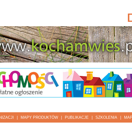
IZACJI
|
MAPY PRODUKTÓW
|
PUBLIKACJE
|
SZKOLENIA
|
MAP