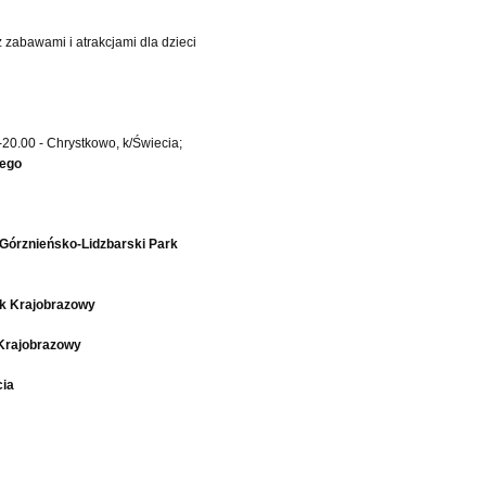
zabawami i atrakcjami dla dzieci
-20.00 - Chrystkowo, k/Świecia;
iego
Górznieńsko-Lidzbarski Park
k Krajobrazowy
 Krajobrazowy
cia