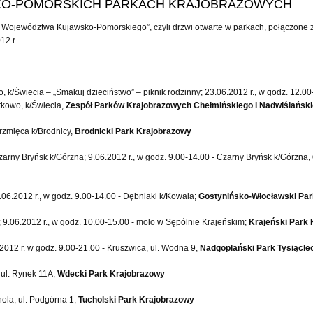
KO-POMORSKICH PARKACH KRAJOBRAZOWYCH
Województwa Kujawsko-Pomorskiego”, czyli drzwi otwarte w parkach, połączone z 
12 r.
o, k/Świecia – „Smakuj dzieciństwo” – piknik rodzinny; 23.06.2012 r., w godz. 12.00
stkowo, k/Świecia,
Zespół Parków Krajobrazowych Chełmińskiego i Nadwiślańsk
Grzmięca k/Brodnicy,
Brodnicki Park Krajobrazowy
zarny Bryńsk k/Górzna; 9.06.2012 r., w godz. 9.00-14.00 - Czarny Bryńsk k/Górzna,
9.06.2012 r., w godz. 9.00-14.00 - Dębniaki k/Kowala;
Gostynińsko-Włocławski Par
; 9.06.2012 r., w godz. 10.00-15.00 - molo w Sępólnie Krajeńskim;
Krajeński Park
.2012 r. w godz. 9.00-21.00 - Kruszwica, ul. Wodna 9,
Nadgoplański Park Tysiącle
, ul. Rynek 11A,
Wdecki Park Krajobrazowy
hola, ul. Podgórna 1,
Tucholski Park Krajobrazowy