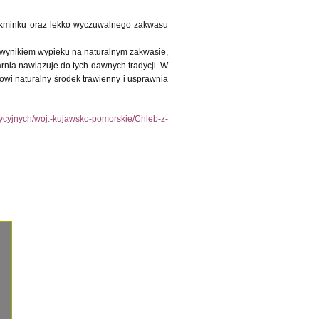
ch kminku oraz lekko wyczuwalnego zakwasu
wynikiem wypieku na naturalnym zakwasie,
rnia nawiązuje do tych dawnych tradycji. W
wi naturalny środek trawienny i usprawnia
adycyjnych/woj.-kujawsko-pomorskie/Chleb-z-