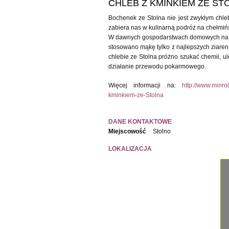
CHLEB Z KMINKIEM ZE ST
Bochenek ze Stolna nie jest zwykłym chle
zabiera nas w kulinarną podróż na chełmiń
W dawnych gospodarstwach domowych na Zi
stosowano mąkę tylko z najlepszych ziaren
chlebie ze Stolna próżno szukać chemii, 
działanie przewodu pokarmowego.
Więcej informacji na:
http://www.minro
kminkiem-ze-Stolna
DANE KONTAKTOWE
Miejscowość
Stolno
LOKALIZACJA