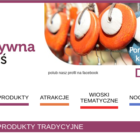
polub nasz profil na facebook
WIOSKI
PRODUKTY
ATRAKCJE
NO
TEMATYCZNE
PRODUKTY TRADYCYJNE