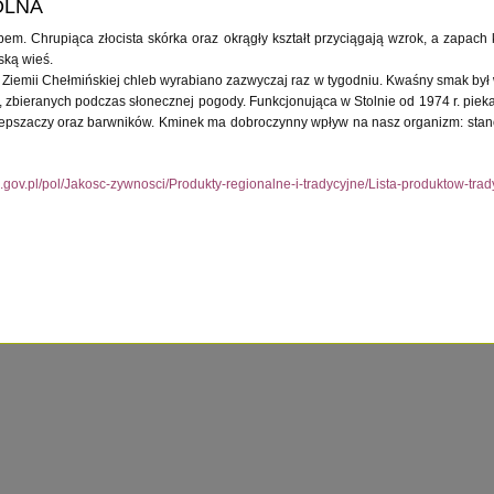
OLNA
bem. Chrupiąca złocista skórka oraz okrągły kształt przyciągają wzrok, a zapa
ską wieś.
emii Chełmińskiej chleb wyrabiano zazwyczaj raz w tygodniu. Kwaśny smak był 
, zbieranych podczas słonecznej pogody. Funkcjonująca w Stolnie od 1974 r. pieka
ulepszaczy oraz barwników. Kminek ma dobroczynny wpływ na nasz organizm: stano
l.gov.pl/pol/Jakosc-zywnosci/Produkty-regionalne-i-tradycyjne/Lista-produktow-tr