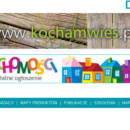
IZACJI
|
MAPY PRODUKTÓW
|
PUBLIKACJE
|
SZKOLENIA
|
MAP