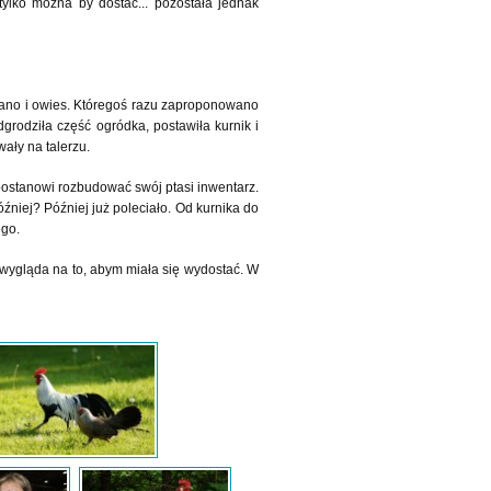
tylko można by dostać... pozostała jednak
 siano i owies. Któregoś razu zaproponowano
dgrodziła część ogródka, postawiła kurnik i
ały na talerzu.
 postanowi rozbudować swój ptasi inwentarz.
źniej? Później już poleciało. Od kurnika do
ego.
e wygląda na to, abym miała się wydostać. W