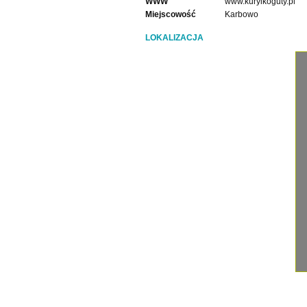
WWW
www.kuryikoguty.pl
Miejscowość
Karbowo
LOKALIZACJA