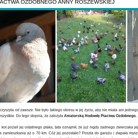
ACTWA OZDOBNEGO ANNY ROSZEWSKIEJ
zyszyła od zawsze. Nie było takiego okresu w jej życiu, aby nie miała ani jedneg
wszystkie. Do tego stopnia, że założyła
Amatorską Hodowlę Ptactwa Ozdobnego.
kot pożarł jej ostatniego ptaka, tata oznajmił, że już nigdy żadnego zwierzaka jej
ca zamieszkania aż o 70 km. Cóż jej pozostało? Poszła do garażu i złapała mysz