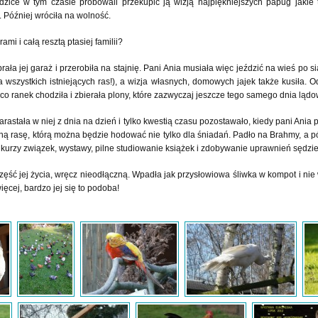
dzice w tym czasie próbowali przekupić ją wizją najpiękniejszych papug jakie 
ą. Później wróciła na wolność.
mi i całą resztą ptasiej familii?
brała jej garaż i przerobiła na stajnię. Pani Ania musiała więc jeździć na wieś po
a wszystkich istniejących ras!), a wizja własnych, domowych jajek także kusiła. O
co ranek chodziła i zbierała plony, które zazwyczaj jeszcze tego samego dnia lądow
rastała w niej z dnia na dzień i tylko kwestią czasu pozostawało, kiedy pani Ania
ą rasę, którą można będzie hodować nie tylko dla śniadań. Padło na Brahmy, a pó
a kurzy związek, wystawy, pilne studiowanie książek i zdobywanie uprawnień sędzi
 część jej życia, wręcz nieodłączną. Wpadła jak przysłowiowa śliwka w kompot i ni
ęcej, bardzo jej się to podoba!