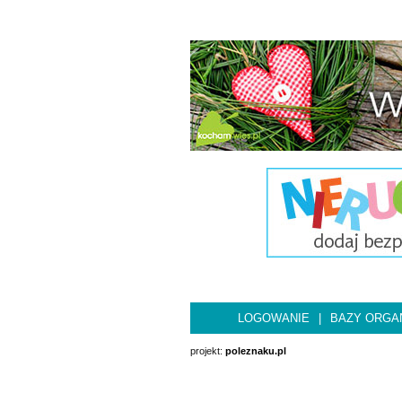
LOGOWANIE
|
BAZY ORGAN
projekt:
poleznaku.pl