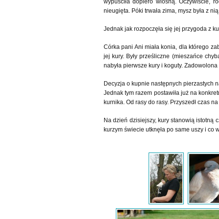
wypuściła dopiero wiosną. Oczywiście, ro
nieugięta. Póki trwała zima, mysz była z ni
Jednak jak rozpoczęła się jej przygoda z kura
Córka pani Ani miała konia, dla którego za
jej kury. Były prześliczne (mieszańce chyb
nabyła pierwsze kury i koguty. Zadowolona 
Decyzja o kupnie następnych pierzastych na
Jednak tym razem postawiła już na konkretn
kurnika. Od rasy do rasy. Przyszedł czas n
Na dzień dzisiejszy, kury stanowią istotną
kurzym świecie utknęła po same uszy i co wi