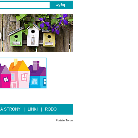
A STRONY
|
LINKI
|
RODO
Portale Toruń