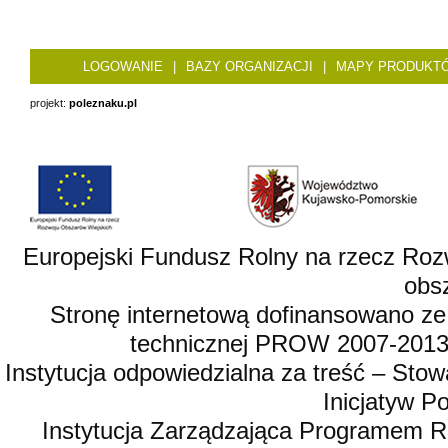
LOGOWANIE
|
BAZY ORGANIZACJI
|
MAPY PRODUKT
projekt:
poleznaku.pl
Europejski Fundusz Rolny na rzecz Roz
obsz
Stronę internetową dofinansowano ze
technicznej PROW 2007-2013,
Instytucja odpowiedzialna za treść – St
Inicjatyw 
Instytucja Zarządzająca Programem R