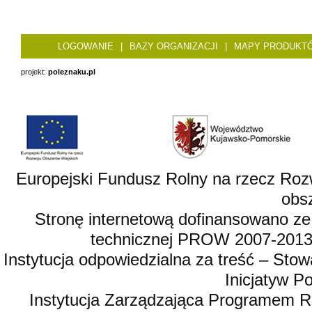
LOGOWANIE
|
BAZY ORGANIZACJI
|
MAPY PRODUKT
projekt:
poleznaku.pl
Europejski Fundusz Rolny na rzecz Roz
obsz
Stronę internetową dofinansowano ze
technicznej PROW 2007-2013,
Instytucja odpowiedzialna za treść – St
Inicjatyw 
Instytucja Zarządzająca Programem R